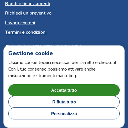
Bandi e finanziamenti
Richiedi un preventivo
Lavora con noi
Termini e condizioni
PAGAMENTI SICURI
Gestione cookie
Carta del docente
Usiamo cookie tecnici necessari per carrello e checkout.
Con il tuo consenso possiamo attivare anche
Paypal
misurazione e strumenti marketing.
Bonifico bancario
Carte di credito
Accetta tutto
Rifiuta tutto
ARS Book by Lucana Sistemi | P.iva 00315930776 |
Personalizza
Capitale sociale 500.000€ | N. R.E.A. 36588