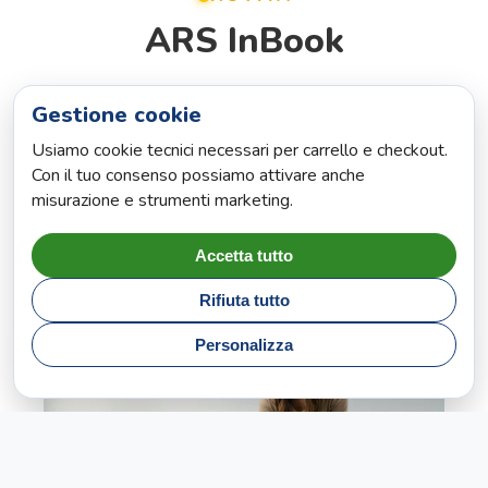
ARS InBook
Una soluzione che integra Design, Tecnologia e
Gestione cookie
Contenuti digitali per trasformare un ambiente di
Usiamo cookie tecnici necessari per carrello e checkout.
apprendimento in un'esperienza educativa ad alto
Con il tuo consenso possiamo attivare anche
impatto.
misurazione e strumenti marketing.
Accetta tutto
Scopri di più
Rifiuta tutto
Personalizza