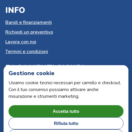
INFO
Bandi e finanziamenti
Richiedi un preventivo
Lavora con noi
Termini e condizioni
PAGAMENTI SICURI
Gestione cookie
Carta del docente
Usiamo cookie tecnici necessari per carrello e checkout.
Con il tuo consenso possiamo attivare anche
Paypal
misurazione e strumenti marketing.
Bonifico bancario
Carte di credito
Accetta tutto
Rifiuta tutto