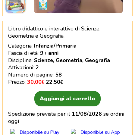
Libro interattivo Scienze, Geometria e Geografia – 
Libro didattico e interattivo di Scienze,
Geometria e Geografia.
Categoria:
Infanzia/Primaria
Fascia di età:
9+ anni
Discipline:
Scienze, Geometria, Geografia
Attivazioni:
2
Numero di pagine:
58
Prezzo:
30,00€
22,50€
Aggiungi al carrello
Spedizione prevista per il
11/08/2026
se ordini
oggi