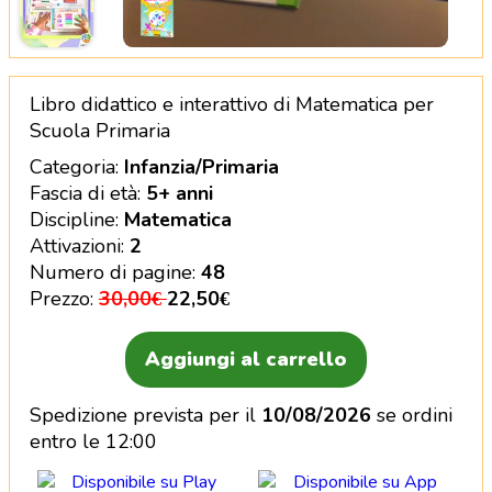
Libro didattico e interattivo di Matematica per Scu
Libro didattico e interattivo di Matematica per
Scuola Primaria
Categoria:
Infanzia/Primaria
Fascia di età:
5+ anni
Discipline:
Matematica
Attivazioni:
2
Numero di pagine:
48
Prezzo:
30,00€
22,50€
Aggiungi al carrello
Spedizione prevista per il
10/08/2026
se ordini
entro le 12:00