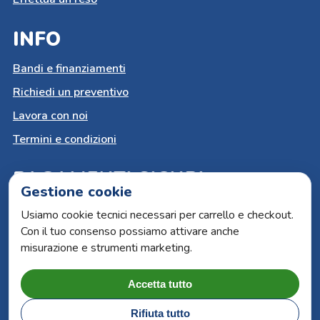
INFO
Bandi e finanziamenti
Richiedi un preventivo
Lavora con noi
Termini e condizioni
PAGAMENTI SICURI
Gestione cookie
Carta del docente
Usiamo cookie tecnici necessari per carrello e checkout.
Con il tuo consenso possiamo attivare anche
Paypal
misurazione e strumenti marketing.
Bonifico bancario
Carte di credito
Accetta tutto
Rifiuta tutto