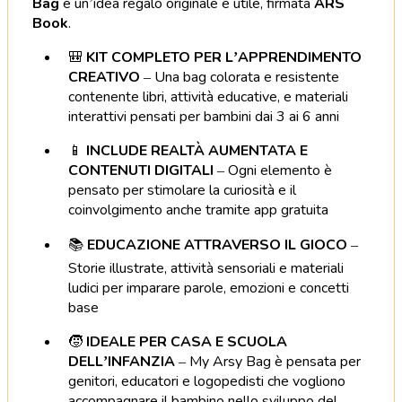
Bag
è un’idea regalo originale e utile, firmata
ARS
Book
.
🎒
KIT COMPLETO PER L’APPRENDIMENTO
CREATIVO
– Una bag colorata e resistente
contenente libri, attività educative, e materiali
interattivi pensati per bambini dai 3 ai 6 anni
📱
INCLUDE REALTÀ AUMENTATA E
CONTENUTI DIGITALI
– Ogni elemento è
pensato per stimolare la curiosità e il
coinvolgimento anche tramite app gratuita
📚
EDUCAZIONE ATTRAVERSO IL GIOCO
–
Storie illustrate, attività sensoriali e materiali
ludici per imparare parole, emozioni e concetti
base
🧒
IDEALE PER CASA E SCUOLA
DELL’INFANZIA
– My Arsy Bag è pensata per
genitori, educatori e logopedisti che vogliono
accompagnare il bambino nello sviluppo del