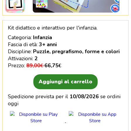
Kit didattico e interattivo per l'infanzia. Imparare
Kit didattico e interattivo per l'infanzia.
Categoria:
Infanzia
Fascia di età:
3+ anni
Discipline:
Puzzle, pregrafismo, forme e colori
Attivazioni:
2
Prezzo:
89,00€
66,75€
Aggiungi al carrello
Spedizione prevista per il
10/08/2026
se ordini
oggi