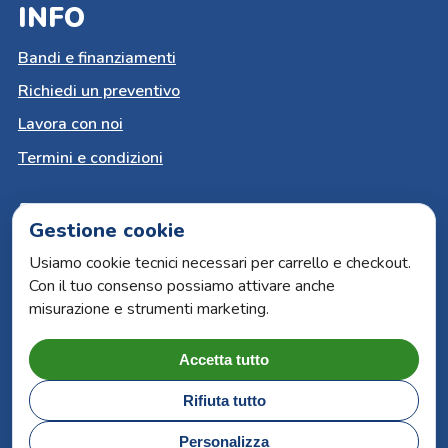
INFO
Bandi e finanziamenti
Richiedi un preventivo
Lavora con noi
Termini e condizioni
PAGAMENTI SICURI
Gestione cookie
Carta del docente
Usiamo cookie tecnici necessari per carrello e checkout.
Con il tuo consenso possiamo attivare anche
Paypal
misurazione e strumenti marketing.
Bonifico bancario
Carte di credito
Accetta tutto
Rifiuta tutto
ARS Book by Lucana Sistemi | P.iva 00315930776 |
Personalizza