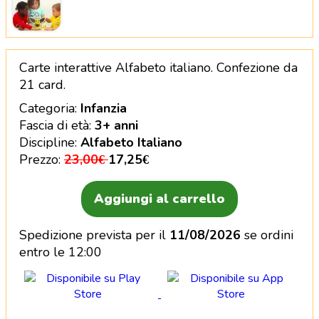
Carte interattive Alfabeto Italiano – ARS Alfabeto (3
Carte interattive Alfabeto italiano. Confezione da
21 card.
Categoria:
Infanzia
Fascia di età:
3+ anni
Discipline:
Alfabeto Italiano
Prezzo:
23,00€
17,25€
Aggiungi al carrello
Spedizione prevista per il
11/08/2026
se ordini
entro le 12:00