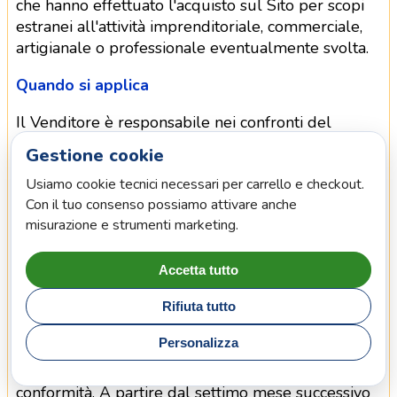
che hanno effettuato l'acquisto sul Sito per scopi
estranei all'attività imprenditoriale, commerciale,
artigianale o professionale eventualmente svolta.
Quando si applica
Il Venditore è responsabile nei confronti del
consumatore per qualsiasi difetto di conformità
Gestione cookie
del Prodotto che si manifesti entro due anni da
Usiamo cookie tecnici necessari per carrello e checkout.
tale consegna. Il difetto di conformità deve essere
Con il tuo consenso possiamo attivare anche
denunciato al Venditore, a pena di decadenza dalla
misurazione e strumenti marketing.
garanzia, nel termine di due mesi dalla data in cui
è stato scoperto.
Accetta tutto
Salvo prova contraria, si presume che i difetti di
conformità che si manifestano entro i sei mesi dalla
Rifiuta tutto
consegna del Prodotto esistessero già a tale data,
Personalizza
a meno che tale ipotesi sia incompatibile con la
natura del Prodotto o con la natura del difetto di
conformità. A partire dal settimo mese successivo