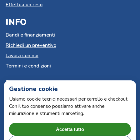
Effettua un reso
INFO
Bandi e finanziamenti
Richiedi un preventivo
Lavora con noi
Termini e condizioni
PAGAMENTI SICURI
Gestione cookie
Carta del docente
Usiamo cookie tecnici necessari per carrello e checkout.
Con il tuo consenso possiamo attivare anche
Paypal
misurazione e strumenti marketing.
Bonifico bancario
Carte di credito
Accetta tutto