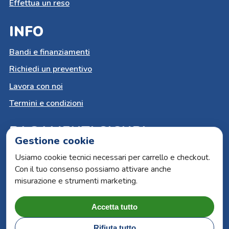
Effettua un reso
INFO
Bandi e finanziamenti
Richiedi un preventivo
Lavora con noi
Termini e condizioni
PAGAMENTI SICURI
Gestione cookie
Carta del docente
Usiamo cookie tecnici necessari per carrello e checkout.
Con il tuo consenso possiamo attivare anche
Paypal
misurazione e strumenti marketing.
Bonifico bancario
Carte di credito
Accetta tutto
Rifiuta tutto