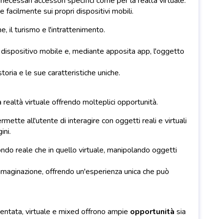
 necessari accessori specifici come per la realtà virtuale.
facilmente sui propri dispositivi mobili.
e, il turismo e l'intrattenimento.
o dispositivo mobile e, mediante apposita app, l'oggetto
oria e le sue caratteristiche uniche.
 realtà virtuale offrendo molteplici opportunità.
ette all'utente di interagire con oggetti reali e virtuali
ini.
do reale che in quello virtuale, manipolando oggetti
 immaginazione, offrendo un'esperienza unica che può
mentata, virtuale e mixed offrono ampie
opportunità
sia