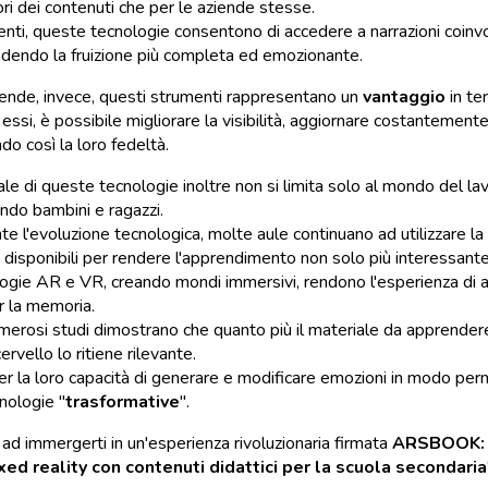
tori dei contenuti che per le aziende stesse.
tenti, queste tecnologie consentono di accedere a narrazioni coinvol
endendo la fruizione più completa ed emozionante.
iende, invece, questi strumenti rappresentano un
vantaggio
in te
essi, è possibile migliorare la visibilità, aggiornare costantemente
o così la loro fedeltà.
iale di queste tecnologie inoltre non si limita solo al mondo del 
ndo bambini e ragazzi.
e l'evoluzione tecnologica, molte aule continuano ad utilizzare l
 disponibili per rendere l'apprendimento non solo più interessante
ogie AR e VR, creando mondi immersivi, rendono l'esperienza di
r la memoria.
numerosi studi dimostrano che quanto più il materiale da apprendere 
cervello lo ritiene rilevante.
er la loro capacità di generare e modificare emozioni in modo pe
nologie "
trasformative
".
 ad immergerti in un'esperienza rivoluzionaria firmata
ARSBOOK: pr
xed reality con contenuti didattici per la scuola secondaria