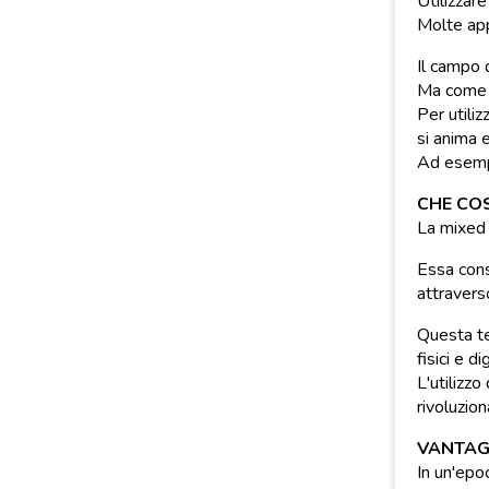
Utilizzare
Molte app
Il campo d
Ma come f
Per utili
si anima e
Ad esempi
CHE COS
La mixed 
Essa consi
attravers
Questa te
fisici e dig
L'utilizz
rivoluzion
VANTAGG
In un'epo