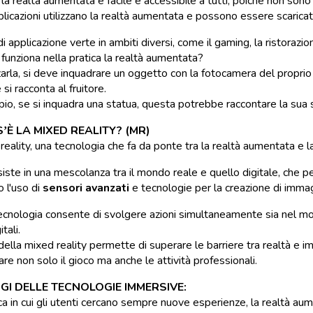
 la realtà aumentata è facile e accessibile a tutti, poiché non sono
licazioni utilizzano la realtà aumentata e possono essere scaricate 
i applicazione verte in ambiti diversi, come il gaming, la ristorazion
unziona nella pratica la realtà aumentata?
zzarla, si deve inquadrare un oggetto con la fotocamera del propri
 si racconta al fruitore.
o, se si inquadra una statua, questa potrebbe raccontare la sua st
’È LA MIXED REALITY? (MR)
reality, una tecnologia che fa da ponte tra la realtà aumentata e la
ste in una mescolanza tra il mondo reale e quello digitale, che perm
o l'uso di
sensori avanzati
e tecnologie per la creazione di immag
cnologia consente di svolgere azioni simultaneamente sia nel mon
itali.
o della mixed reality permette di superare le barriere tra realtà e
are non solo il gioco ma anche le attività professionali.
I DELLE TECNOLOGIE IMMERSIVE:
ca in cui gli utenti cercano sempre nuove esperienze, la realtà au