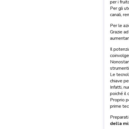
per i frui
Per gli u
canali, r
Per le az
Grazie ad 
aumentand
Il potenz
coinvolge
Nonostant
strumenti
Le tecnol
chiave pe
Infatti, 
poiché il 
Proprio p
prime tec
Preparati
della mi