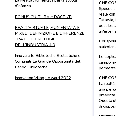
La Realtà Aumentata per la scuola
CHE COS
d'infanzia
Spesso si
reale con 
BONUS CULTURA e DOCENTI
Tuttavia,
possibili
REALT VIRTUALE, AUMENTATA E
un'
interf
MIXED: DEFINIZIONE E DIFFERENZE
TRA LE TECNOLOGIE
Per speri
DELL'INDUSTRIA 4.0
auricolari
Innovare le Biblioteche Scolastiche e
Le applic
Comunali: La Grande Opportunità del
campo medi
Bando Biblioteche
permettere
Innovation Village Award 2022
CHE COS
La realtà
una
perc
presenza d
Questa ut
di dispos