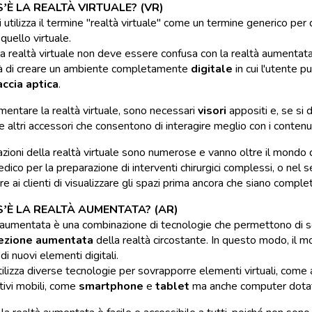
’È LA REALTÀ VIRTUALE? (VR)
 utilizza il termine "realtà virtuale" come un termine generico per
quello virtuale.
 la realtà virtuale non deve essere confusa con la realtà aumentata 
tà di creare un ambiente completamente
digitale
in cui l'utente p
accia aptica
.
mentare la realtà virtuale, sono necessari
visori
appositi e, se si 
 e altri accessori che consentono di interagire meglio con i contenuti
azioni della realtà virtuale sono numerose e vanno oltre il mondo 
co per la preparazione di interventi chirurgici complessi, o nel set
 ai clienti di visualizzare gli spazi prima ancora che siano completat
’È LA REALTÀ AUMENTATA? (AR)
 aumentata è una combinazione di tecnologie che permettono di s
ezione aumentata
della realtà circostante. In questo modo, il m
i nuovi elementi digitali.
ilizza diverse tecnologie per sovrapporre elementi virtuali, come an
itivi mobili, come
smartphone
e
tablet
ma anche computer dotati