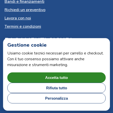
Bandi e finanziamenti
Richiedi un preventivo
Lavora con noi
Termini e condizioni
PAGAMENTI SICURI
Gestione cookie
Carta del docente
Usiamo cookie tecnici necessari per carrello e checkout.
Con il tuo consenso possiamo attivare anche
Paypal
misurazione e strumenti marketing.
Bonifico bancario
Carte di credito
Accetta tutto
Rifiuta tutto
ARS Book by Lucana Sistemi | P.iva 00315930776 |
Personalizza
Capitale sociale 500.000€ | N. R.E.A. 36588