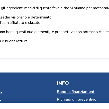
gli ingredienti magici di questa favola che vi stiamo per raccontar
leader visionario e determinato
Team affiatato e skillato
ano bene questi due elementi, le prospettive non potranno che es
 e buona lettura
INFO
cy
Bandi e finanziamenti
y
Richiedi un preventivo
nsenso cookie
Lavora con noi