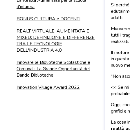
La Realtà Aumentata per la scuola
Si perché 
d'infanzia
edutainmen
adatti.
BONUS CULTURA e DOCENTI
Muoveremo
REALT VIRTUALE, AUMENTATA E
tutti i t
MIXED: DEFINIZIONE E DIFFERENZE
realizzati.
TRA LE TECNOLOGIE
DELL'INDUSTRIA 4.0
Il motore
in questa
Innovare le Biblioteche Scolastiche e
nuovo me
Comunali: La Grande Opportunità del
Bando Biblioteche
''Non asco
Innovation Village Award 2022
<< Se mi 
probabilm
Oggi, coo
grafici e
La cosa i
realtà 