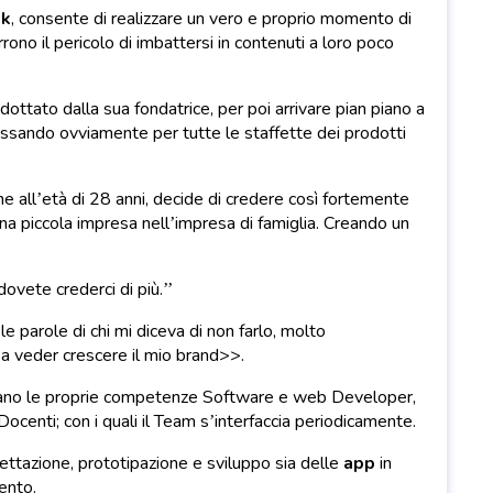
ok
, consente di realizzare un vero e proprio momento di
rrono il pericolo di imbattersi in contenuti a loro poco
ottato dalla sua fondatrice, per poi arrivare pian piano a
 passando ovviamente per tutte le staffette dei prodotti
he all’età di 28 anni, decide di credere così fortemente
a piccola impresa nell’impresa di famiglia. Creando un
dovete crederci di più.’’
 parole di chi mi diceva di non farlo, molto
 a veder crescere il mio brand>>.
mixano le proprie competenze Software e web Developer,
ocenti; con i quali il Team s’interfaccia periodicamente.
gettazione, prototipazione e sviluppo sia delle
app
in
ento.