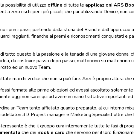
la possibilità di utilizzo
offline
di tutte le
applicazioni ARS Bo
t a zero rischi per i più piccoli, che pur utilizzando Device, non co
 i primi passi, partendo dalla storia del Brand e dall’approccio ad
raguardi raggiunti, finanche ai premi e riconoscimenti conquistati e
 di tutto questo è la passione e la tenacia di una giovane donna, c
 idea, da costruire passo dopo passo, mattoncino su mattoncino un
rcato ed un nuovo Team.
ltate mai chi vi dice che non si può fare. Anzi è proprio allora che 
fossi fermata alle prime obiezioni ed avessi ascoltato solamente le
ente oggi non sarei qui ad avere in mano trattative importanti ed
rdina un Team tanto affiatato quanto preparato, al cui interno 
 modellatori 3D, Project manager e Marketing Specialist oltre che D
nteressante è che il gruppo cura internamente tutte le fasi di pro
aumentata
che dei
Book e card
che servono per il loro funzionam