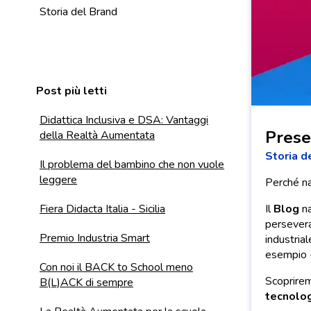
Storia del Brand
Post più letti
Didattica Inclusiva e DSA: Vantaggi
Prese
della Realtà Aumentata
Storia d
Il problema del bambino che non vuole
leggere
Perché na
Fiera Didacta Italia - Sicilia
Il
Blog
na
perseveran
Premio Industria Smart
industria
esempio -
Con noi il BACK to School meno
Scoprirem
B(L)ACK di sempre
tecnolo