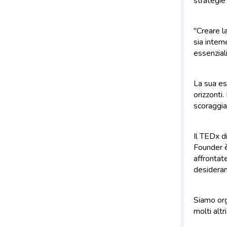
strategie
"Creare l
sia inter
essenziali
La sua es
orizzonti
scoraggiar
Il TEDx d
Founder è
affrontat
desideran
Siamo org
molti altri