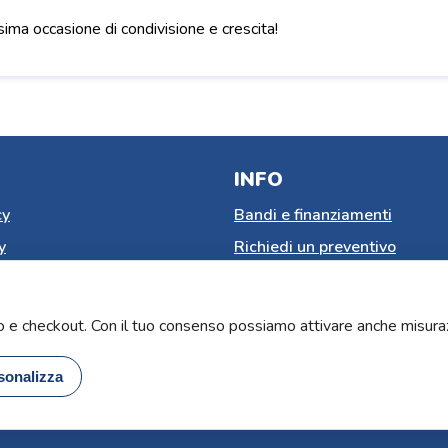
sima occasione di condivisione e crescita!
INFO
cy
Bandi e finanziamenti
y
Richiedi un preventivo
nsenso cookie
Lavora con noi
e di accessibilita
Termini e condizioni
lo e checkout. Con il tuo consenso possiamo attivare anche misura
reso
sonalizza
 Lucana Sistemi | P.iva 00315930776 | Capitale sociale 500.000€ | N. 