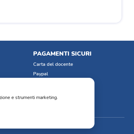
PAGAMENTI SICURI
Carta del docente
Paypal
Bonifico bancario
Carte di credito
zione e strumenti marketing.
R.E.A. 36588