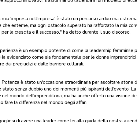
 e approcci innovativi, trasformando l'azienda in un modello di ecc
a mia 'impresa nell'impresa' è stato un percorso arduo ma estrem
ne che esterne, ma ogni ostacolo superato ha rafforzato la mia co
 per la crescita e il successo," ha detto durante il suo discorso.
perienza è un esempio potente di come la leadership femminile p
. Ha evidenziato come sia fondamentale per le donne imprenditrici c
e dai pregiudizi e dalle barriere culturali.
i Potenza è stato un'occasione straordinaria per ascoltare storie d
 stato senza dubbio uno dei momenti più ispiranti dell'evento. La
e nel mondo dell'imprenditoria, ma ha anche offerto una visione d
o fare la differenza nel mondo degli affari.
ogliosi di avere una leader come lei alla guida della nostra aziend
.