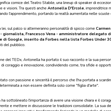
nifica cornice del Teatro Stabile, una lineup di speaker di eccezion
e e visioni. Tra questi anche
Antonella D'Ercole
, imprenditrice
nando l'apprendimento, portando la realtà aumentata nelle scuole e
 lei, sul palco si alterneranno personalità di spicco come
Carmen 
 - giornalista, Francesco Vena - amministratore delegato d
e di Google, inserito da Forbes nella lista Forbes Under 3
ti del pubblico.
one del TEDx, Antonella ha portato il suo racconto e la sua personal
a di coraggio e innovazione, condividendo come, tra sfide e opportun
ato con passione e sincerità il percorso che l'ha portata a scardina
 determinata a non essere definita solo come "figlia d'arte".
 ha sottolineato l'importanza di avere una visione chiara e il cora
rente e mettere in discussione le tradizioni consolidate. La sua 