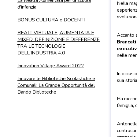
La Realtà Aumentata per la scuola
Nella mag
d'infanzia
esperienz
rivoluzio
BONUS CULTURA e DOCENTI
REALT VIRTUALE, AUMENTATA E
Accanto a
MIXED: DEFINIZIONE E DIFFERENZE
Brancati
TRA LE TECNOLOGIE
executiv
DELL'INDUSTRIA 4.0
nelle men
Innovation Village Award 2022
In occasi
Innovare le Biblioteche Scolastiche e
sua stori
Comunali: La Grande Opportunità del
Bando Biblioteche
Ha raccont
famiglia,
Antonella
controcor