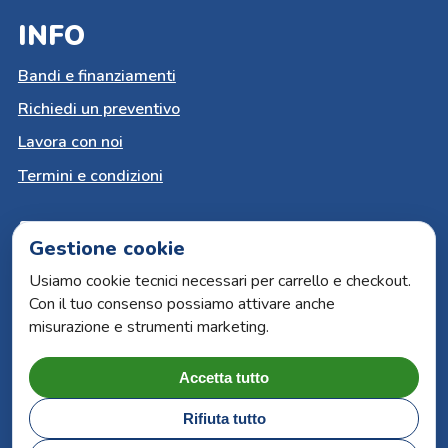
INFO
Bandi e finanziamenti
Richiedi un preventivo
Lavora con noi
Termini e condizioni
PAGAMENTI SICURI
Gestione cookie
Carta del docente
Usiamo cookie tecnici necessari per carrello e checkout.
Con il tuo consenso possiamo attivare anche
Paypal
misurazione e strumenti marketing.
Bonifico bancario
Carte di credito
Accetta tutto
Rifiuta tutto