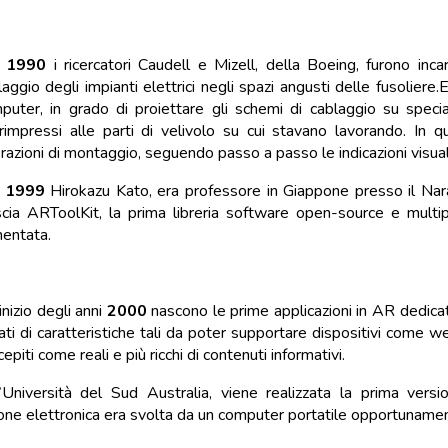
l
1990
i ricercatori Caudell e Mizell, della Boeing, furono incar
laggio degli impianti elettrici negli spazi angusti delle fusoliere.
puter, in grado di proiettare gli schemi di cablaggio su special
rimpressi alle parti di velivolo su cui stavano lavorando. In 
razioni di montaggio, seguendo passo a passo le indicazioni visuali
l
1999
Hirokazu Kato, era professore in Giappone presso il Nar
ascia ARToolKit, la prima libreria software open-source e multipi
entata.
inizio degli anni
2000
nascono le prime applicazioni in AR dedicat
ati di caratteristiche tali da poter supportare dispositivi come w
epiti come reali e più ricchi di contenuti informativi.
’Università del Sud Australia, viene realizzata la prima ver
one elettronica era svolta da un computer portatile opportunamen