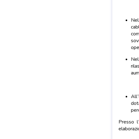
Ne
cab
com
sov
ope
Ne
ril
aum
All’
dot
perc
Presso l
elaborazi