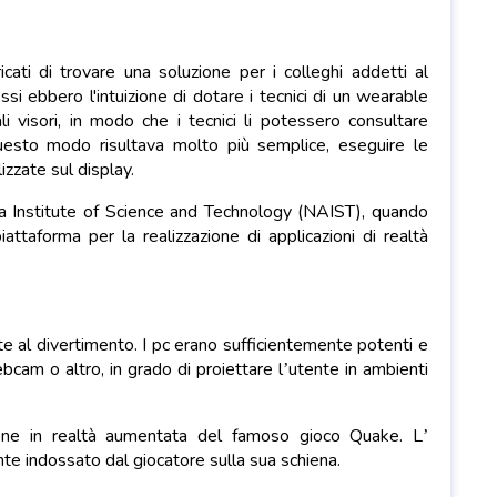
icati di trovare una soluzione per i colleghi addetti al
Essi ebbero l'intuizione di dotare i tecnici di un wearable
i visori, in modo che i tecnici li potessero consultare
questo modo risultava molto più semplice, eseguire le
zzate sul display.
a Institute of Science and Technology (NAIST), quando
attaforma per la realizzazione di applicazioni di realtà
e al divertimento. I pc erano sufficientemente potenti e
ebcam o altro, in grado di proiettare l’utente in ambienti
sione in realtà aumentata del famoso gioco Quake. L’
te indossato dal giocatore sulla sua schiena.