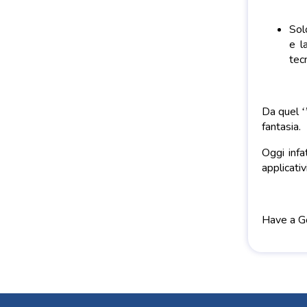
Sol
e l
tec
Da quel ‘’
fantasia.
Oggi infa
applicativi
Have a G