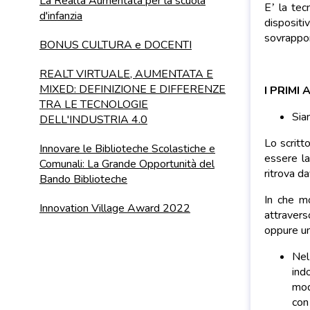
La Realtà Aumentata per la scuola
E’ la tec
d'infanzia
dispositi
sovrappor
BONUS CULTURA e DOCENTI
REALT VIRTUALE, AUMENTATA E
MIXED: DEFINIZIONE E DIFFERENZE
I PRIMI
TRA LE TECNOLOGIE
Sia
DELL'INDUSTRIA 4.0
Lo scritt
Innovare le Biblioteche Scolastiche e
essere la
Comunali: La Grande Opportunità del
ritrova da
Bando Biblioteche
In che m
Innovation Village Award 2022
attravers
oppure una
Ne
ind
mod
con