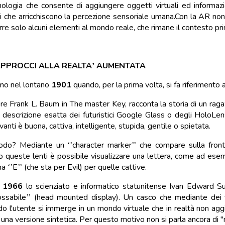
nologia che consente di aggiungere oggetti virtuali ed informaz
vi che arricchiscono la percezione sensoriale umana.Con la AR non 
re solo alcuni elementi al mondo reale, che rimane il contesto prin
 APPROCCI ALLA REALTA’ AUMENTATA
mo nel lontano
1901
quando, per la prima volta, si fa riferimento
ore Frank L. Baum in The master Key, racconta la storia di un raga
 descrizione esatta dei futuristici Google Glass o degli HoloLens
vanti è buona, cattiva, intelligente, stupida, gentile o spietata.
odo? Mediante un ‘’character marker’’ che compare sulla front
o queste lenti è possibile visualizzare una lettera, come ad ese
 ‘’E’’ (che sta per Evil) per quelle cattive.
l
1966
lo scienziato e informatico statunitense Ivan Edward Sut
ossabile’’ (head mounted display). Un casco che mediante dei v
o l'utente si immerge in un mondo virtuale che in realtà non agg
 una versione sintetica. Per questo motivo non si parla ancora di "