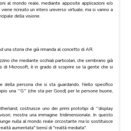
ioni al mondo reale, mediante apposite applicazioni e/o
viene ricreato un intero universo virtuale, ma si vanno a
cipale della visione.
 ad una storia che già rimanda al concetto di AR.
zzino che mediante occhiali particolari, che sembrano già
 di Microsoft, è in grado di scoprire se la gente che si
e della persona che si sta guardando. Nello specifico
mpio una ‘’G’’ (che sta per Good) per le persone buone,
herland, costruisce uno dei primi prototipi di ‘’display
isori, mostra una immagine tridimensionale. In questo
iunge nulla al mondo reale circostante ma lo sostituisce
realtà aumentata" bensì di "realtà mediata".